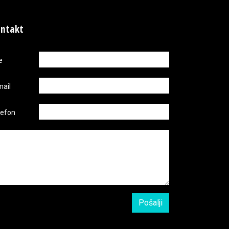
ntakt
e
mail
lefon