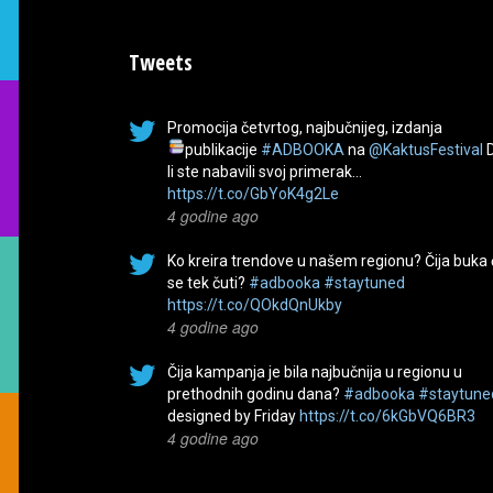
Tweets
Promocija četvrtog, najbučnijeg, izdanja
publikacije
#ADBOOKA
na
@KaktusFestival
li ste nabavili svoj primerak…
https://t.co/GbYoK4g2Le
4 godine ago
Ko kreira trendove u našem regionu? Čija buka
se tek čuti?
#adbooka
#staytuned
https://t.co/QOkdQnUkby
4 godine ago
Čija kampanja je bila najbučnija u regionu u
prethodnih godinu dana?
#adbooka
#staytune
designed by Friday
https://t.co/6kGbVQ6BR3
4 godine ago