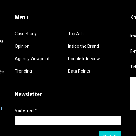
Menu
Ko
Case Study
Top Ads
Im
Da
Opinion
Inside the Brand
E-
Agency Viewpoint
Double Interview
Te
Trending
Data Points
 će
Newsletter
d
Vaš email
*