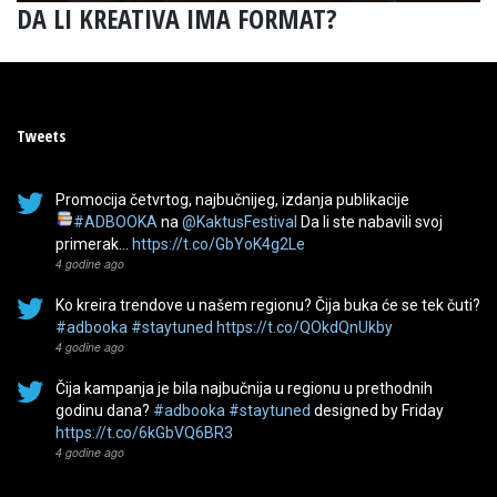
DA LI KREATIVA IMA FORMAT?
Tweets
Promocija četvrtog, najbučnijeg, izdanja publikacije
#ADBOOKA
na
@KaktusFestival
Da li ste nabavili svoj
primerak…
https://t.co/GbYoK4g2Le
4 godine ago
Ko kreira trendove u našem regionu? Čija buka će se tek čuti?
#adbooka
#staytuned
https://t.co/QOkdQnUkby
4 godine ago
Čija kampanja je bila najbučnija u regionu u prethodnih
godinu dana?
#adbooka
#staytuned
designed by Friday
https://t.co/6kGbVQ6BR3
4 godine ago