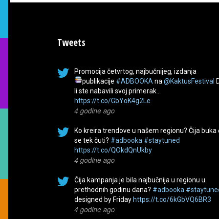
Tweets
Promocija četvrtog, najbučnijeg, izdanja
publikacije
#ADBOOKA
na
@KaktusFestival
li ste nabavili svoj primerak…
https://t.co/GbYoK4g2Le
4 godine ago
Ko kreira trendove u našem regionu? Čija buka
se tek čuti?
#adbooka
#staytuned
https://t.co/QOkdQnUkby
4 godine ago
Čija kampanja je bila najbučnija u regionu u
prethodnih godinu dana?
#adbooka
#staytune
designed by Friday
https://t.co/6kGbVQ6BR3
4 godine ago