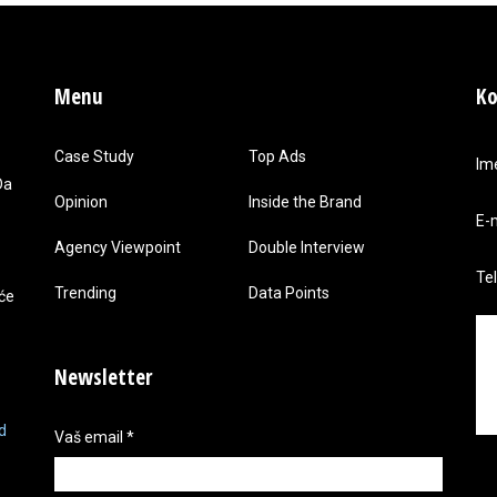
Menu
Ko
Case Study
Top Ads
Im
Da
Opinion
Inside the Brand
E-
Agency Viewpoint
Double Interview
Te
Trending
Data Points
 će
Newsletter
d
Vaš email
*