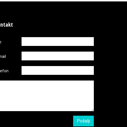
ntakt
e
mail
lefon