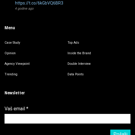
https://t.co/6kGbVQ6BR3
4 godine ago
Menu
Case Study
Top Ads
Opinion
Inside the Brand
Agency Viewpoint
Double Interview
Trending
Data Points
Newsletter
Vaš email
*