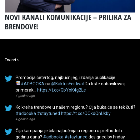
NOVI KANALI KOMUNIKACIJE – PRILIKA ZA
BRENDOVE!
Tweets
Promocija četvrtog, najbučnijeg, izdanja publikacije
#ADBOOKA
na
@KaktusFestival
Da li ste nabavili svoj
primerak…
https://t.co/GbYoK4g2Le
4 godine ago
Ko kreira trendove u našem regionu? Čija buka će se tek čuti?
#adbooka
#staytuned
https://t.co/QOkdQnUkby
4 godine ago
Čija kampanja je bila najbučnija u regionu u prethodnih
godinu dana?
#adbooka
#staytuned
designed by Friday