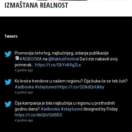
IZMAŠTANA REALNOST
Tweets
Promocija četvrtog, najbučnijeg, izdanja publikacije
#ADBOOKA
na
@KaktusFestival
Da li ste nabavili svoj
primerak…
https://t.co/GbYoK4g2Le
4 godine ago
Ko kreira trendove u našem regionu? Čija buka će se tek čuti?
#adbooka
#staytuned
https://t.co/QOkdQnUkby
4 godine ago
Čija kampanja je bila najbučnija u regionu u prethodnih
godinu dana?
#adbooka
#staytuned
designed by Friday
https://t.co/6kGbVQ6BR3
4 godine ago