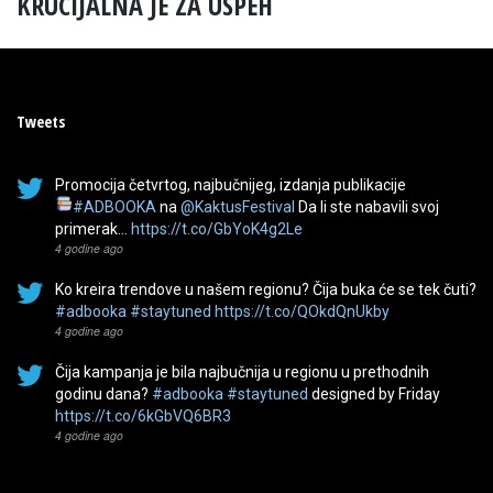
KRUCIJALNA JE ZA USPEH
Tweets
Promocija četvrtog, najbučnijeg, izdanja publikacije
#ADBOOKA
na
@KaktusFestival
Da li ste nabavili svoj
primerak…
https://t.co/GbYoK4g2Le
4 godine ago
Ko kreira trendove u našem regionu? Čija buka će se tek čuti?
#adbooka
#staytuned
https://t.co/QOkdQnUkby
4 godine ago
Čija kampanja je bila najbučnija u regionu u prethodnih
godinu dana?
#adbooka
#staytuned
designed by Friday
https://t.co/6kGbVQ6BR3
4 godine ago