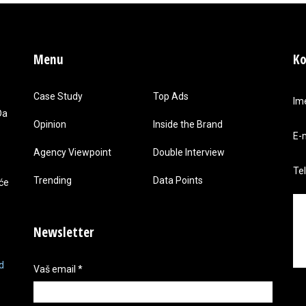
Menu
Ko
Case Study
Top Ads
Im
Da
Opinion
Inside the Brand
E-
Agency Viewpoint
Double Interview
Te
Trending
Data Points
 će
Newsletter
d
Vaš email
*