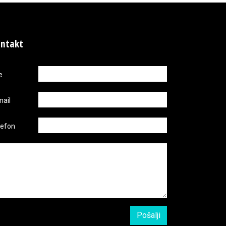
ntakt
e
mail
lefon