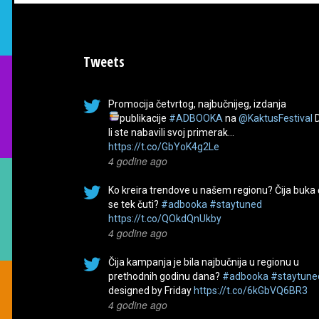
Tweets
Promocija četvrtog, najbučnijeg, izdanja
publikacije
#ADBOOKA
na
@KaktusFestival
li ste nabavili svoj primerak…
https://t.co/GbYoK4g2Le
4 godine ago
Ko kreira trendove u našem regionu? Čija buka
se tek čuti?
#adbooka
#staytuned
https://t.co/QOkdQnUkby
4 godine ago
Čija kampanja je bila najbučnija u regionu u
prethodnih godinu dana?
#adbooka
#staytune
designed by Friday
https://t.co/6kGbVQ6BR3
4 godine ago