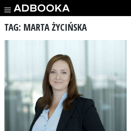
Skip
to
content
TAG: MARTA ŻYCIŃSKA