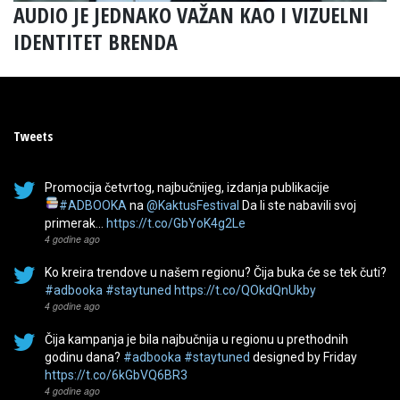
AUDIO JE JEDNAKO VAŽAN KAO I VIZUELNI
IDENTITET BRENDA
Tweets
Promocija četvrtog, najbučnijeg, izdanja publikacije
#ADBOOKA
na
@KaktusFestival
Da li ste nabavili svoj
primerak…
https://t.co/GbYoK4g2Le
4 godine ago
Ko kreira trendove u našem regionu? Čija buka će se tek čuti?
#adbooka
#staytuned
https://t.co/QOkdQnUkby
4 godine ago
Čija kampanja je bila najbučnija u regionu u prethodnih
godinu dana?
#adbooka
#staytuned
designed by Friday
https://t.co/6kGbVQ6BR3
4 godine ago