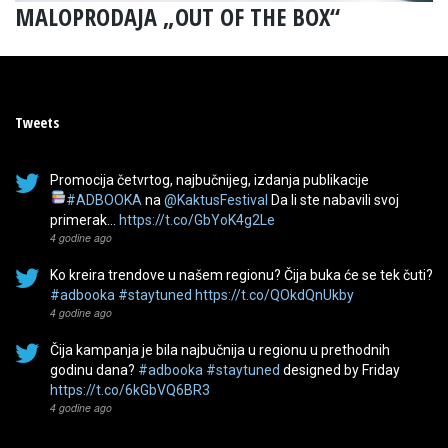
MALOPRODAJA „OUT OF THE BOX“
Tweets
Promocija četvrtog, najbučnijeg, izdanja publikacije
#ADBOOKA
na
@KaktusFestival
Da li ste nabavili svoj
primerak…
https://t.co/GbYoK4g2Le
4 godine ago
Ko kreira trendove u našem regionu? Čija buka će se tek čuti?
#adbooka
#staytuned
https://t.co/QOkdQnUkby
4 godine ago
Čija kampanja je bila najbučnija u regionu u prethodnih
godinu dana?
#adbooka
#staytuned
designed by Friday
https://t.co/6kGbVQ6BR3
4 godine ago