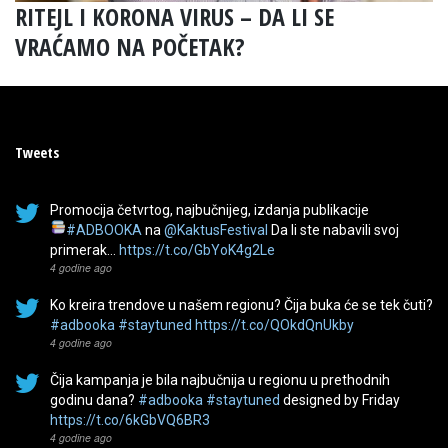
RITEJL I KORONA VIRUS – DA LI SE
VRAĆAMO NA POČETAK?
Tweets
Promocija četvrtog, najbučnijeg, izdanja publikacije
#ADBOOKA
na
@KaktusFestival
Da li ste nabavili svoj
primerak…
https://t.co/GbYoK4g2Le
4 godine ago
Ko kreira trendove u našem regionu? Čija buka će se tek čuti?
#adbooka
#staytuned
https://t.co/QOkdQnUkby
4 godine ago
Čija kampanja je bila najbučnija u regionu u prethodnih
godinu dana?
#adbooka
#staytuned
designed by Friday
https://t.co/6kGbVQ6BR3
4 godine ago