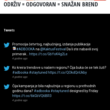
ODRŽIV = ODGOVORAN = SNAŽAN BREND
Tweets
Promocija četvrtog, najbučnijeg, izdanja publikacije
#ADBOOKA
na
@KaktusFestival
Da li ste nabavili svoj
primerak…
https://t.co/GbYoK4g2Le
4 godine ago
Ko kreira trendove u našem regionu? Čija buka će se tek čuti?
#adbooka
#staytuned
https://t.co/QOkdQnUkby
4 godine ago
Čija kampanja je bila najbučnija u regionu u prethodnih
godinu dana?
#adbooka
#staytuned
designed by Friday
https://t.co/6kGbVQ6BR3
4 godine ago