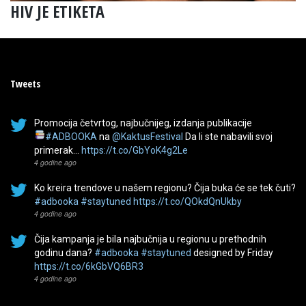
HIV JE ETIKETA
Tweets
Promocija četvrtog, najbučnijeg, izdanja publikacije
#ADBOOKA
na
@KaktusFestival
Da li ste nabavili svoj
primerak…
https://t.co/GbYoK4g2Le
4 godine ago
Ko kreira trendove u našem regionu? Čija buka će se tek čuti?
#adbooka
#staytuned
https://t.co/QOkdQnUkby
4 godine ago
Čija kampanja je bila najbučnija u regionu u prethodnih
godinu dana?
#adbooka
#staytuned
designed by Friday
https://t.co/6kGbVQ6BR3
4 godine ago