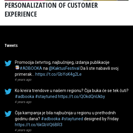
PERSONALIZATION OF CUSTOMER
EXPERIENCE
Tweets
Promocija četvrtog, najbučnijeg, izdanja publikacije
#ADBOOKA
na
@KaktusFestival
Da li ste nabavili svoj
primerak…
https://t.co/GbYoK4g2Le
4 years ago
Ko kreira trendove u našem regionu? Čija buka će se tek čuti?
#adbooka
#staytuned
https://t.co/QOkdQnUkby
4 years ago
Čija kampanja je bila najbučnija u regionu u prethodnih
godinu dana?
#adbooka
#staytuned
designed by Friday
https://t.co/6kGbVQ6BR3
4 years ago