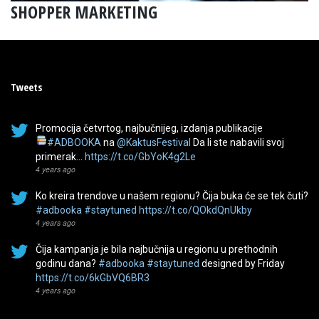
SHOPPER MARKETING
Tweets
Promocija četvrtog, najbučnijeg, izdanja publikacije
#ADBOOKA
na
@KaktusFestival
Da li ste nabavili svoj
primerak…
https://t.co/GbYoK4g2Le
4 years ago
Ko kreira trendove u našem regionu? Čija buka će se tek čuti?
#adbooka
#staytuned
https://t.co/QOkdQnUkby
4 years ago
Čija kampanja je bila najbučnija u regionu u prethodnih
godinu dana?
#adbooka
#staytuned
designed by Friday
https://t.co/6kGbVQ6BR3
4 years ago