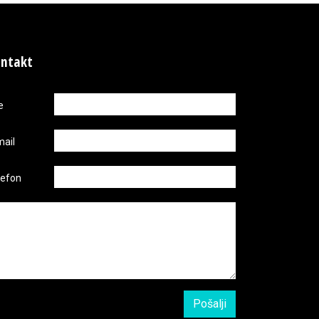
ntakt
e
mail
lefon