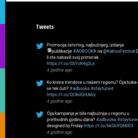
Tweets
Promocija četvrtog, najbučnijeg, izdanja
publikacije
#ADBOOKA
na
@KaktusFestival
li ste nabavili svoj primerak…
https://t.co/GbYoK4g2Le
4 godine ago
Ko kreira trendove u našem regionu? Čija buka
se tek čuti?
#adbooka
#staytuned
https://t.co/QOkdQnUkby
4 godine ago
Čija kampanja je bila najbučnija u regionu u
prethodnih godinu dana?
#adbooka
#staytune
designed by Friday
https://t.co/6kGbVQ6BR3
4 godine ago