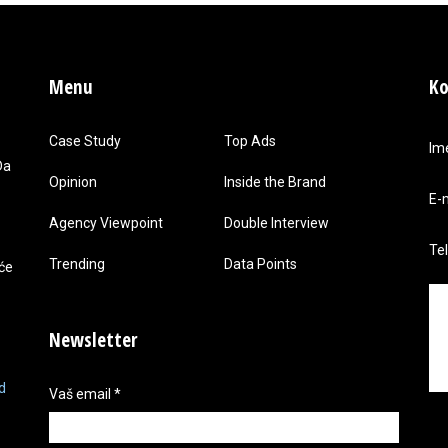
Menu
Ko
Case Study
Top Ads
Im
Da
Opinion
Inside the Brand
E-
Agency Viewpoint
Double Interview
Te
Trending
Data Points
 će
Newsletter
d
Vaš email
*