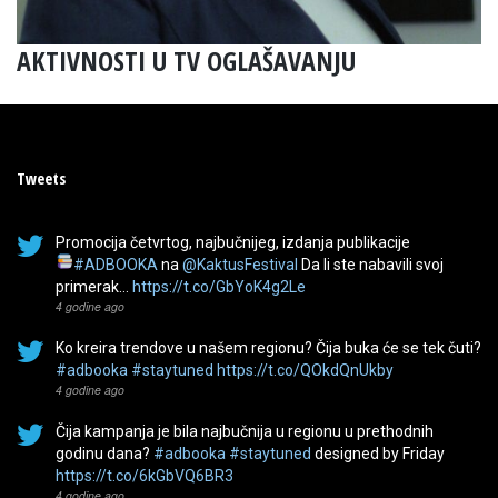
AKTIVNOSTI U TV OGLAŠAVANJU
Tweets
Promocija četvrtog, najbučnijeg, izdanja publikacije
#ADBOOKA
na
@KaktusFestival
Da li ste nabavili svoj
primerak…
https://t.co/GbYoK4g2Le
4 godine ago
Ko kreira trendove u našem regionu? Čija buka će se tek čuti?
#adbooka
#staytuned
https://t.co/QOkdQnUkby
4 godine ago
Čija kampanja je bila najbučnija u regionu u prethodnih
godinu dana?
#adbooka
#staytuned
designed by Friday
https://t.co/6kGbVQ6BR3
4 godine ago