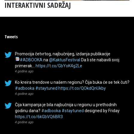
INTERAKTIVNI SADRŽAJ
Tweets
Promocija četvrtog, najbučnijeg, izdanja publikacije
#ADBOOKA
na
@KaktusFestival
Da li ste nabavili svoj
primerak…
https://t.co/GbYoK4g2Le
4 godine ago
Ko kreira trendove u našem regionu? Čija buka će se tek čuti?
#adbooka
#staytuned
https://t.co/QOkdQnUkby
4 godine ago
Čija kampanja je bila najbučnija u regionu u prethodnih
godinu dana?
#adbooka
#staytuned
designed by Friday
https://t.co/6kGbVQ6BR3
4 godine ago