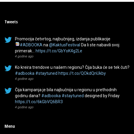
Tweets
Promocija četvrtog, najbučnijeg, izdanja publikacije
#ADBOOKA
na
@KaktusFestival
Da li ste nabavili svoj
primerak…
https://t.co/GbYoK4g2Le
4 godine ago
Ko kreira trendove u našem regionu? Čija buka će se tek čuti?
#adbooka
#staytuned
https://t.co/QOkdQnUkby
4 godine ago
Čija kampanja je bila najbučnija u regionu u prethodnih
godinu dana?
#adbooka
#staytuned
designed by Friday
https://t.co/6kGbVQ6BR3
4 godine ago
Menu