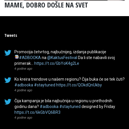
MAME, DOBRO DOŠLE NA SVET
Tweets
Promocija četvrtog, najbučnijeg, izdanja publikacije
#ADBOOKA
na
@KaktusFestival
Da li ste nabavili svoj
primerak…
https://t.co/GbYoK4g2Le
4 godine ago
Ko kreira trendove u našem regionu? Čija buka će se tek čuti?
#adbooka
#staytuned
https://t.co/QOkdQnUkby
4 godine ago
Čija kampanja je bila najbučnija u regionu u prethodnih
godinu dana?
#adbooka
#staytuned
designed by Friday
https://t.co/6kGbVQ6BR3
4 godine ago