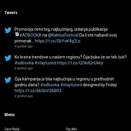
Tweets
Promocija četvrtog, najbučnijeg, izdanja publikacije
#ADBOOKA
na
@KaktusFestival
Da li ste nabavili svoj
primerak…
https://t.co/GbYoK4g2Le
4 godine ago
Ko kreira trendove u našem regionu? Čija buka će se tek čuti?
#adbooka
#staytuned
https://t.co/QOkdQnUkby
4 godine ago
Čija kampanja je bila najbučnija u regionu u prethodnih
godinu dana?
#adbooka
#staytuned
designed by Friday
https://t.co/6kGbVQ6BR3
4 godine ago
Menu
Case Study
Top Ads