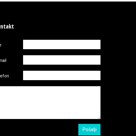
ntakt
e
mail
lefon