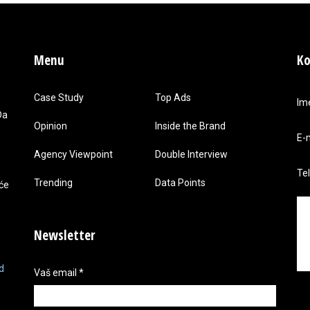
Menu
Ko
Case Study
Top Ads
Im
Da
Opinion
Inside the Brand
E-
Agency Viewpoint
Double Interview
Te
Trending
Data Points
 će
Newsletter
d
Vaš email
*