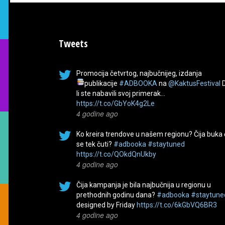
Tweets
Promocija četvrtog, najbučnijeg, izdanja
publikacije
#ADBOOKA
na
@KaktusFestival
li ste nabavili svoj primerak…
https://t.co/GbYoK4g2Le
4 godine ago
Ko kreira trendove u našem regionu? Čija buka
se tek čuti?
#adbooka
#staytuned
https://t.co/QOkdQnUkby
4 godine ago
Čija kampanja je bila najbučnija u regionu u
prethodnih godinu dana?
#adbooka
#staytune
designed by Friday
https://t.co/6kGbVQ6BR3
4 godine ago