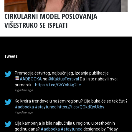
CIRKULARNI MODEL POSLOVANJA
VIŠESTRUKO SE ISPLATI
Tweets
Promocija četvrtog, najbučnijeg, izdanja publikacije
#ADBOOKA
na
@KaktusFestival
Da li ste nabavili svoj
primerak…
https://t.co/GbYoK4g2Le
4 godine ago
Ko kreira trendove u našem regionu? Čija buka će se tek čuti?
#adbooka
#staytuned
https://t.co/QOkdQnUkby
4 godine ago
Čija kampanja je bila najbučnija u regionu u prethodnih
godinu dana?
#adbooka
#staytuned
designed by Friday