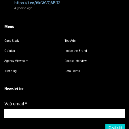
https://t.co/6kGbVQ6BR3
4 godine ago
Menu
Case Study
Top Ads
Opinion
Inside the Brand
Agency Viewpoint
Double Interview
Trending
Data Points
Newsletter
Vaš email
*