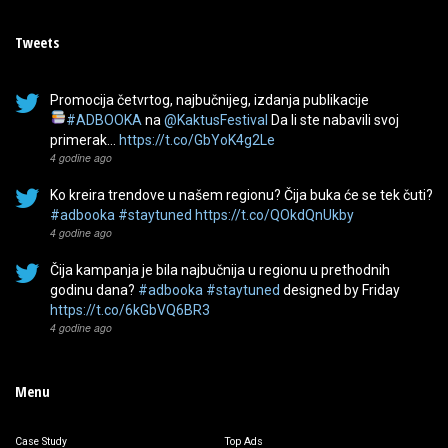
Tweets
Promocija četvrtog, najbučnijeg, izdanja publikacije
#ADBOOKA
na
@KaktusFestival
Da li ste nabavili svoj
primerak…
https://t.co/GbYoK4g2Le
4 godine ago
Ko kreira trendove u našem regionu? Čija buka će se tek čuti?
#adbooka
#staytuned
https://t.co/QOkdQnUkby
4 godine ago
Čija kampanja je bila najbučnija u regionu u prethodnih
godinu dana?
#adbooka
#staytuned
designed by Friday
https://t.co/6kGbVQ6BR3
4 godine ago
Menu
Case Study
Top Ads