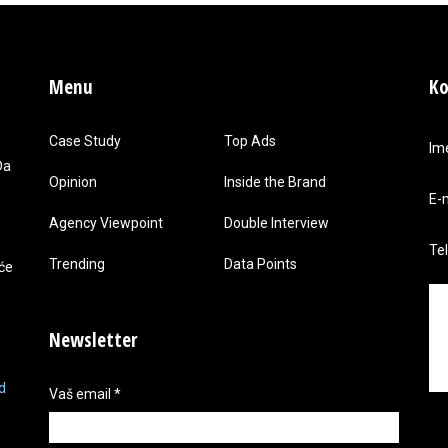
Menu
Ko
Case Study
Top Ads
Im
Da
Opinion
Inside the Brand
E-
Agency Viewpoint
Double Interview
Te
Trending
Data Points
 će
Newsletter
d
Vaš email
*