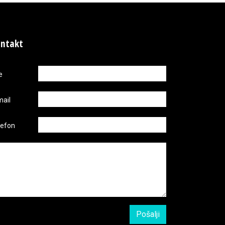
ntakt
e
mail
lefon