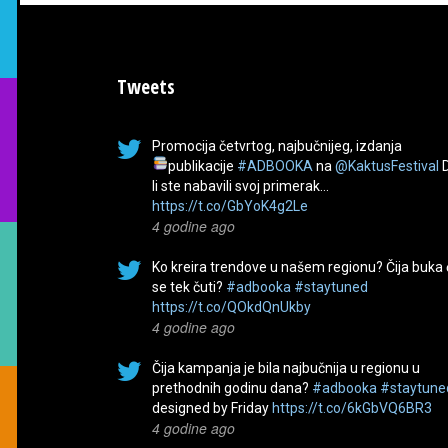
Tweets
Promocija četvrtog, najbučnijeg, izdanja
publikacije
#ADBOOKA
na
@KaktusFestival
li ste nabavili svoj primerak…
https://t.co/GbYoK4g2Le
4 godine ago
Ko kreira trendove u našem regionu? Čija buka
se tek čuti?
#adbooka
#staytuned
https://t.co/QOkdQnUkby
4 godine ago
Čija kampanja je bila najbučnija u regionu u
prethodnih godinu dana?
#adbooka
#staytune
designed by Friday
https://t.co/6kGbVQ6BR3
4 godine ago