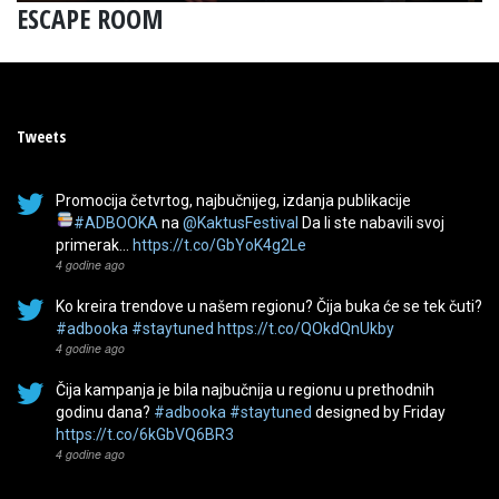
ESCAPE ROOM
Tweets
Promocija četvrtog, najbučnijeg, izdanja publikacije
#ADBOOKA
na
@KaktusFestival
Da li ste nabavili svoj
primerak…
https://t.co/GbYoK4g2Le
4 godine ago
Ko kreira trendove u našem regionu? Čija buka će se tek čuti?
#adbooka
#staytuned
https://t.co/QOkdQnUkby
4 godine ago
Čija kampanja je bila najbučnija u regionu u prethodnih
godinu dana?
#adbooka
#staytuned
designed by Friday
https://t.co/6kGbVQ6BR3
4 godine ago