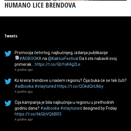
HUMANO LICE BRENDOVA
Tweets
Promocija četvrtog, najbučnijeg, izdanja publikacije
#ADBOOKA
na
@KaktusFestival
Da li ste nabavili svoj
primerak…
https://t.co/GbYoK4g2Le
4 godine ago
Ko kreira trendove u našem regionu? Čija buka će se tek čuti?
#adbooka
#staytuned
https://t.co/QOkdQnUkby
4 godine ago
Čija kampanja je bila najbučnija u regionu u prethodnih
godinu dana?
#adbooka
#staytuned
designed by Friday
https://t.co/6kGbVQ6BR3
4 godine ago