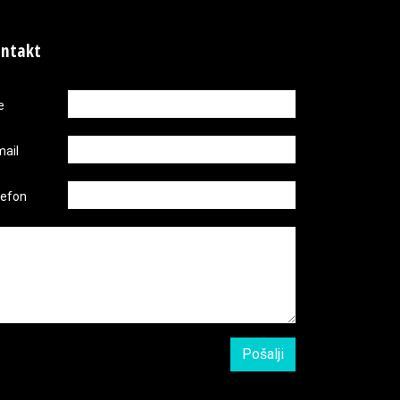
ntakt
e
mail
lefon