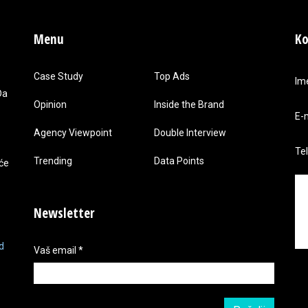
Menu
Ko
Case Study
Top Ads
Im
Da
Opinion
Inside the Brand
E-
Agency Viewpoint
Double Interview
Te
Trending
Data Points
 će
Newsletter
d
Vaš email
*