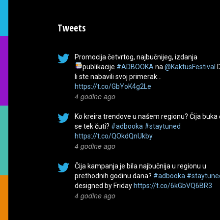
Tweets
Promocija četvrtog, najbučnijeg, izdanja
publikacije
#ADBOOKA
na
@KaktusFestival
li ste nabavili svoj primerak…
https://t.co/GbYoK4g2Le
4 godine ago
Ko kreira trendove u našem regionu? Čija buka
se tek čuti?
#adbooka
#staytuned
https://t.co/QOkdQnUkby
4 godine ago
Čija kampanja je bila najbučnija u regionu u
prethodnih godinu dana?
#adbooka
#staytune
designed by Friday
https://t.co/6kGbVQ6BR3
4 godine ago