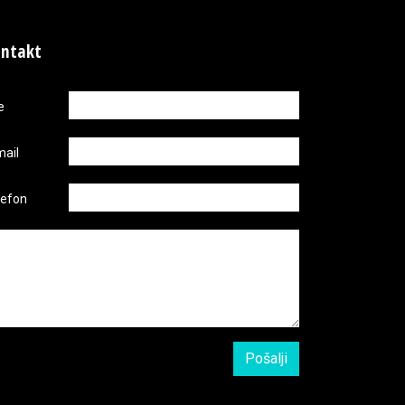
ntakt
e
mail
lefon