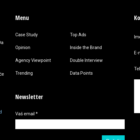
Menu
Ko
Case Study
Top Ads
Im
Da
Opinion
Inside the Brand
E-
Agency Viewpoint
Double Interview
Te
Trending
Data Points
 će
Newsletter
d
Vaš email
*