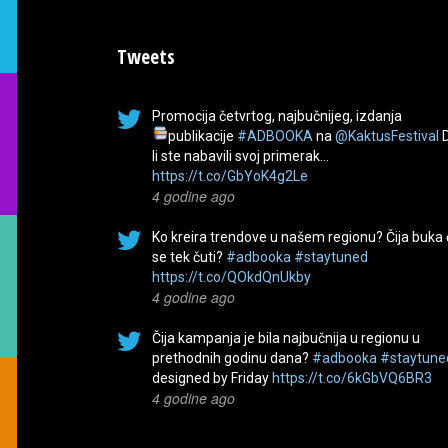
Tweets
Promocija četvrtog, najbučnijeg, izdanja
publikacije
#ADBOOKA
na
@KaktusFestival
li ste nabavili svoj primerak…
https://t.co/GbYoK4g2Le
4 godine ago
Ko kreira trendove u našem regionu? Čija buka
se tek čuti?
#adbooka
#staytuned
https://t.co/QOkdQnUkby
4 godine ago
Čija kampanja je bila najbučnija u regionu u
prethodnih godinu dana?
#adbooka
#staytune
designed by Friday
https://t.co/6kGbVQ6BR3
4 godine ago