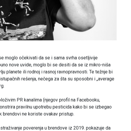
 se moglo očekivati da se i sama svrha osetljivije
uno nove uvide, moglo bi se desiti da se iz mikro-niša
ju planete ili rodnoj i rasnoj ravnopravnosti. Te težnje bi
istupačnih rešenja, nečega za šta su sposobni i „average
rg.
oloživim PR kanalima (njegov profil na Facebooku,
onstrira pravilnu upotrebu pesticida kako bi se izbegao
 brendovi ne koriste ovakav pristup.
straživanje poverenja u brendove iz 2019. pokazuje da