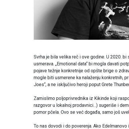
Svrha je bila velika reč i ove godine. U 2020. bi
usmerava. „Emotional data“ bi mogla davati potp
pojave težnje konkretnije od opšte brige o zdravl
mogle biti usmerene ka nalaženju konkretnih, pr
Joes“, a ne isključivo heroji poput Grete Thunbe
Zamislimo poljoprivrednika iz Kikinde koji rasp
razgovor u lokalnoj prodavnici…) sugeriše i dem
pomor pčela. Ovo se već događa, samo još uvek
To nas dovodi i do poverenja. Ako Edelmanovo i