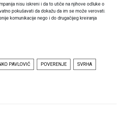
panija nisu iskreni i da to utiče na njihove odluke o
rovatno pokušavati da dokažu da im se može verovati.
ije komunikacije nego i do drugačijeg kreiranja
NKO PAVLOVIĆ
POVERENJE
SVRHA