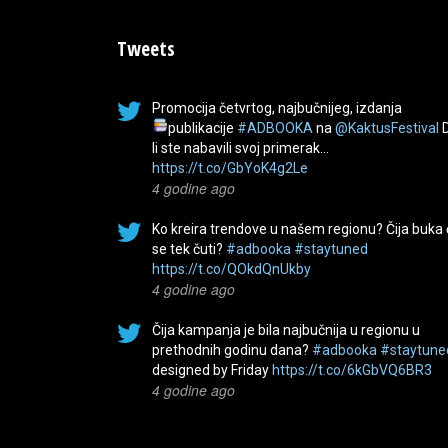
Tweets
Promocija četvrtog, najbučnijeg, izdanja
publikacije
#ADBOOKA
na
@KaktusFestival
li ste nabavili svoj primerak…
https://t.co/GbYoK4g2Le
4 godine ago
Ko kreira trendove u našem regionu? Čija buka
se tek čuti?
#adbooka
#staytuned
https://t.co/QOkdQnUkby
4 godine ago
Čija kampanja je bila najbučnija u regionu u
prethodnih godinu dana?
#adbooka
#staytune
designed by Friday
https://t.co/6kGbVQ6BR3
4 godine ago