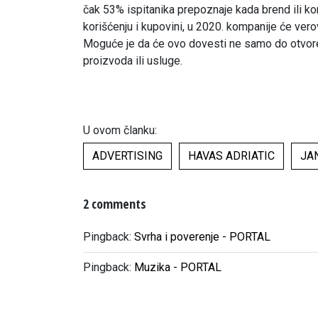
čak 53% ispitanika prepoznaje kada brend ili kom
korišćenju i kupovini, u 2020. kompanije će ve
Moguće je da će ovo dovesti ne samo do otvoren
proizvoda ili usluge.
U ovom članku:
ADVERTISING
HAVAS ADRIATIC
JA
2 comments
Pingback:
Svrha i poverenje - PORTAL
Pingback:
Muzika - PORTAL