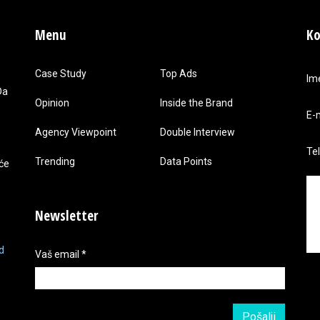
Menu
Ko
Case Study
Top Ads
Im
Da
Opinion
Inside the Brand
E-
Agency Viewpoint
Double Interview
Te
Trending
Data Points
 će
Newsletter
d
Vaš email
*