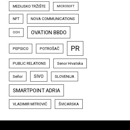
MEDIJSKO TRŽIŠTE
MICROSOFT
NFT
NOVA COMMUNICATIONS
OVATION BBDO
OOH
PR
PEPSICO
POTROŠAČ
PUBLIC RELATIONS
Senor Hrvatska
SIVO
Señor
SLOVENIJA
SMARTPOINT ADRIA
VLADIMIR MITROVIĆ
ŠVICARSKA