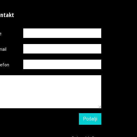
ntakt
e
mail
lefon