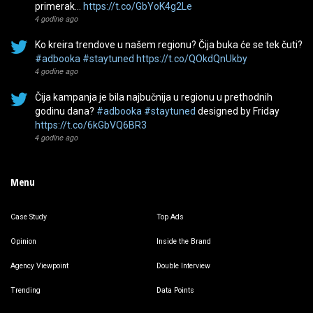
primerak…
https://t.co/GbYoK4g2Le
4 godine ago
Ko kreira trendove u našem regionu? Čija buka će se tek čuti?
#adbooka
#staytuned
https://t.co/QOkdQnUkby
4 godine ago
Čija kampanja je bila najbučnija u regionu u prethodnih
godinu dana?
#adbooka
#staytuned
designed by Friday
https://t.co/6kGbVQ6BR3
4 godine ago
Menu
Case Study
Top Ads
Opinion
Inside the Brand
Agency Viewpoint
Double Interview
Trending
Data Points