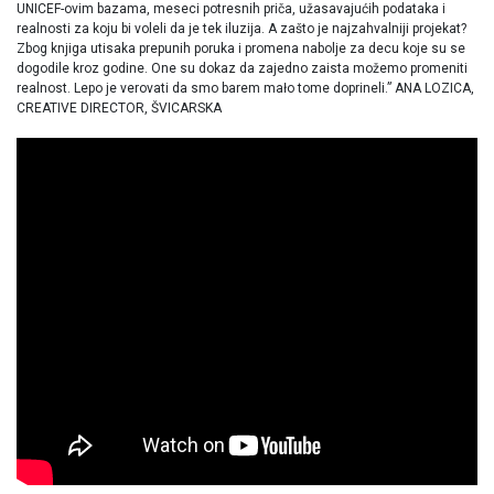
UNICEF-ovim bazama, meseci potresnih priča, užasavajućih podataka i
realnosti za koju bi voleli da je tek iluzija. A zašto je najzahvalniji projekat?
Zbog knjiga utisaka prepunih poruka i promena nabolje za decu koje su se
dogodile kroz godine. One su dokaz da zajedno zaista možemo promeniti
realnost. Lepo je verovati da smo barem mało tome doprineli.” ANA LOZICA,
CREATIVE DIRECTOR, ŠVICARSKA