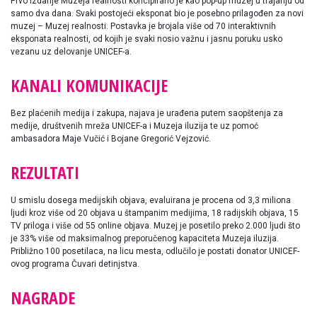
Prvo izdanje Muzeja realnosti koncipirano je kao pop-up muzej u trajanju od
samo dva dana. Svaki postojeći eksponat bio je posebno prilagođen za novi
muzej – Muzej realnosti. Postavka je brojala više od 70 interaktivnih
eksponata realnosti, od kojih je svaki nosio važnu i jasnu poruku usko
vezanu uz delovanje UNICEF-a.
KANALI KOMUNIKACIJE
Bez plaćenih medija i zakupa, najava je urađena putem saopštenja za
medije, društvenih mreža UNICEF-a i Muzeja iluzija te uz pomoć
ambasadora Maje Vučić i Bojane Gregorić Vejzović.
REZULTATI
U smislu dosega medijskih objava, evaluirana je procena od 3,3 miliona
ljudi kroz više od 20 objava u štampanim medijima, 18 radijskih objava, 15
TV priloga i više od 55 online objava. Muzej je posetilo preko 2.000 ljudi što
je 33% više od maksimalnog preporučenog kapaciteta Muzeja iluzija.
Približno 100 posetilaca, na licu mesta, odlučilo je postati donator UNICEF-
ovog programa Čuvari detinjstva.
NAGRADE