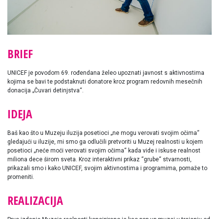
BRIEF
UNICEF je povodom 69. rođendana želeo upoznati javnost s aktivnostima
kojima se bavi te podstaknuti donatore kroz program redovnih mesečnih
donacija „Čuvari detinjstva“.
IDEJA
Baš kao što u Muzeju iluzija posetioci „ne mogu verovati svojim očima“
gledajući u iluzije, mi smo ga odlučili pretvoriti u Muzej realnosti u kojem
posetioci „neće moći verovati svojim očima“ kada vide i iskuse realnost
miliona dece širom sveta. Kroz interaktivni prikaz “grube“ stvarnosti,
prikazali smo i kako UNICEF, svojim aktivnostima i programima, pomaže to
promeniti.
REALIZACIJA