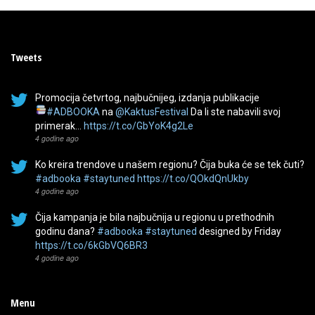
Tweets
Promocija četvrtog, najbučnijeg, izdanja publikacije
#ADBOOKA
na
@KaktusFestival
Da li ste nabavili svoj
primerak…
https://t.co/GbYoK4g2Le
4 godine ago
Ko kreira trendove u našem regionu? Čija buka će se tek čuti?
#adbooka
#staytuned
https://t.co/QOkdQnUkby
4 godine ago
Čija kampanja je bila najbučnija u regionu u prethodnih
godinu dana?
#adbooka
#staytuned
designed by Friday
https://t.co/6kGbVQ6BR3
4 godine ago
Menu