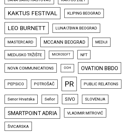
KAKTUS FESTIVAL
KLIPING BEOGRAD
LEO BURNETT
LUNA\TBWA BEOGRAD
MCCANN BEOGRAD
MASTERCARD
MEDIJI
MEDIJSKO TRŽIŠTE
NFT
MICROSOFT
OVATION BBDO
NOVA COMMUNICATIONS
OOH
PR
PEPSICO
POTROŠAČ
PUBLIC RELATIONS
SIVO
Senor Hrvatska
Señor
SLOVENIJA
SMARTPOINT ADRIA
VLADIMIR MITROVIĆ
ŠVICARSKA