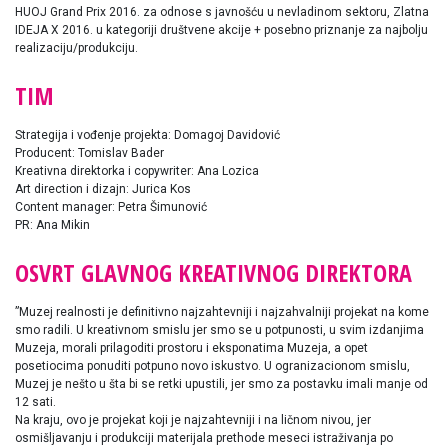
HUOJ Grand Prix 2016. za odnose s javnošću u nevladinom sektoru, Zlatna
IDEJA X 2016. u kategoriji društvene akcije + posebno priznanje za najbolju
realizaciju/produkciju.
TIM
Strategija i vođenje projekta: Domagoj Davidović
Producent: Tomislav Bader
Kreativna direktorka i copywriter: Ana Lozica
Art direction i dizajn: Jurica Kos
Content manager: Petra Šimunović
PR: Ana Mikin
OSVRT GLAVNOG KREATIVNOG DIREKTORA
”Muzej realnosti je definitivno najzahtevniji i najzahvalniji projekat na kome
smo radili. U kreativnom smislu jer smo se u potpunosti, u svim izdanjima
Muzeja, morali prilagoditi prostoru i eksponatima Muzeja, a opet
posetiocima ponuditi potpuno novo iskustvo. U ogranizacionom smislu,
Muzej je nešto u šta bi se retki upustili, jer smo za postavku imali manje od
12 sati.
Na kraju, ovo je projekat koji je najzahtevniji i na ličnom nivou, jer
osmišljavanju i produkciji materijala prethode meseci istraživanja po