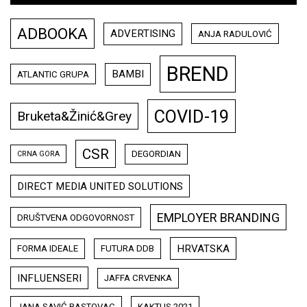
ADBOOKA
ADVERTISING
ANJA RADULOVIĆ
BREND
BAMBI
ATLANTIC GRUPA
COVID-19
Bruketa&Žinić&Grey
CSR
DEGORDIAN
CRNA GORA
DIRECT MEDIA UNITED SOLUTIONS
EMPLOYER BRANDING
DRUŠTVENA ODGOVORNOST
HRVATSKA
FORMA IDEALE
FUTURA DDB
INFLUENSERI
JAFFA CRVENKA
JANA SAVIĆ RASTOVAC
KAKTUS 2021