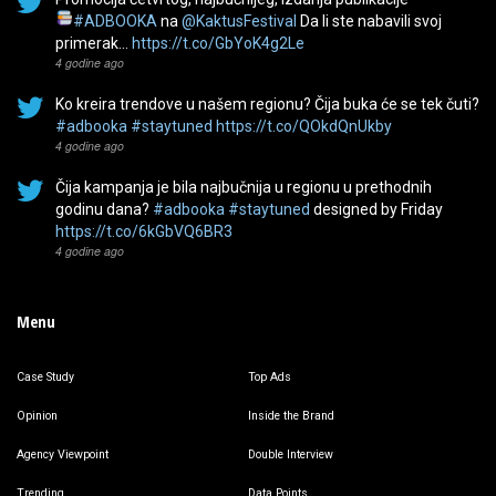
#ADBOOKA
na
@KaktusFestival
Da li ste nabavili svoj
primerak…
https://t.co/GbYoK4g2Le
4 godine ago
Ko kreira trendove u našem regionu? Čija buka će se tek čuti?
#adbooka
#staytuned
https://t.co/QOkdQnUkby
4 godine ago
Čija kampanja je bila najbučnija u regionu u prethodnih
godinu dana?
#adbooka
#staytuned
designed by Friday
https://t.co/6kGbVQ6BR3
4 godine ago
Menu
Case Study
Top Ads
Opinion
Inside the Brand
Agency Viewpoint
Double Interview
Trending
Data Points