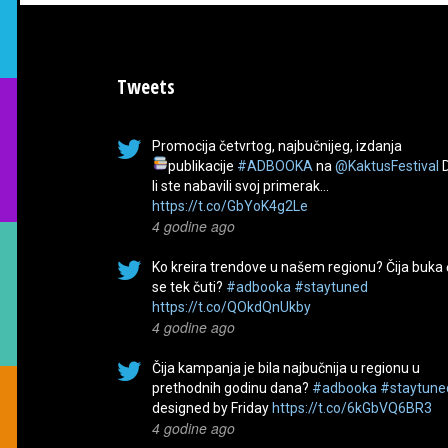
Tweets
Promocija četvrtog, najbučnijeg, izdanja
publikacije
#ADBOOKA
na
@KaktusFestival
li ste nabavili svoj primerak…
https://t.co/GbYoK4g2Le
4 godine ago
Ko kreira trendove u našem regionu? Čija buka
se tek čuti?
#adbooka
#staytuned
https://t.co/QOkdQnUkby
4 godine ago
Čija kampanja je bila najbučnija u regionu u
prethodnih godinu dana?
#adbooka
#staytune
designed by Friday
https://t.co/6kGbVQ6BR3
4 godine ago