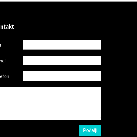
ntakt
e
mail
lefon