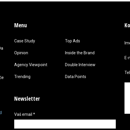
Menu
Ko
Case Study
Top Ads
Im
Da
Opinion
Inside the Brand
E-
Agency Viewpoint
Double Interview
Te
Trending
Data Points
 će
Newsletter
d
Vaš email
*