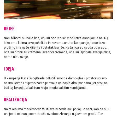
BRIEF
Naši bilbordi su naša lica, oni su ono što svi vide i prva asocijacija na AQ.
Iako smo licima prvo počeli da ih zovemo unutar kompanije, to se brzo
proširilo i na naše klijente i ostatak branše. Naša lica su svuda po gradu,
ona su hroničari vremena, svedoci promena, ona su ispričala svačije priče,
samo nisu svoje.
IDEJA
U kampanji #LicaOvogGrada odlučili smo da damo glas i prostor upravo
našim licima i čujemo zašto je svaka od naših Almi ponosna, jer stoji na
baš toj lokaciji, u baš tom kraju, među baš tim komšijama.
REALIZACIJA
Na rešenjima možemo videti izjave bilborda koji pričaju o sebi, kao da su i
oni jedni od nas, posmatrači i svedoci zbivanja u glavnom gradu. Ton