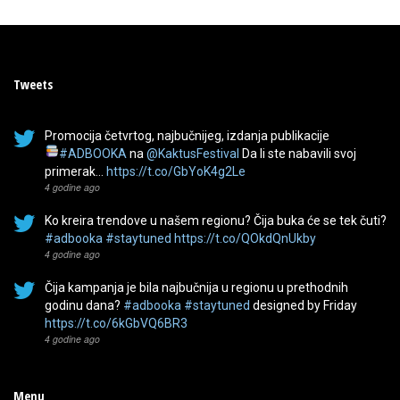
Tweets
Promocija četvrtog, najbučnijeg, izdanja publikacije
#ADBOOKA
na
@KaktusFestival
Da li ste nabavili svoj
primerak…
https://t.co/GbYoK4g2Le
4 godine ago
Ko kreira trendove u našem regionu? Čija buka će se tek čuti?
#adbooka
#staytuned
https://t.co/QOkdQnUkby
4 godine ago
Čija kampanja je bila najbučnija u regionu u prethodnih
godinu dana?
#adbooka
#staytuned
designed by Friday
https://t.co/6kGbVQ6BR3
4 godine ago
Menu