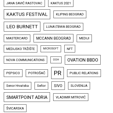
JANA SAVIĆ RASTOVAC
KAKTUS 2021
KAKTUS FESTIVAL
KLIPING BEOGRAD
LEO BURNETT
LUNA\TBWA BEOGRAD
MCCANN BEOGRAD
MASTERCARD
MEDIJI
MEDIJSKO TRŽIŠTE
NFT
MICROSOFT
OVATION BBDO
NOVA COMMUNICATIONS
OOH
PR
PEPSICO
POTROŠAČ
PUBLIC RELATIONS
SIVO
Senor Hrvatska
Señor
SLOVENIJA
SMARTPOINT ADRIA
VLADIMIR MITROVIĆ
ŠVICARSKA