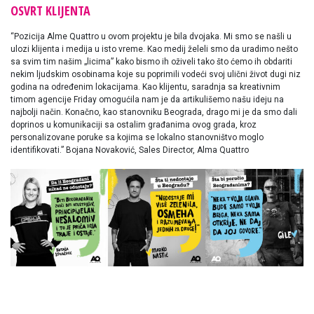
OSVRT KLIJENTA
“Pozicija Alme Quattro u ovom projektu je bila dvojaka. Mi smo se našli u
ulozi klijenta i medija u isto vreme. Kao medij želeli smo da uradimo nešto
sa svim tim našim „licima” kako bismo ih oživeli tako što ćemo ih obdariti
nekim ljudskim osobinama koje su poprimili vodeći svoj ulični život dugi niz
godina na određenim lokacijama. Kao klijentu, saradnja sa kreativnim
timom agencije Friday omogućila nam je da artikulišemo našu ideju na
najbolji način. Konačno, kao stanovniku Beograda, drago mi je da smo dali
doprinos u komunikaciji sa ostalim građanima ovog grada, kroz
personalizovane poruke sa kojima se lokalno stanovništvo moglo
identifikovati.” Bojana Novaković, Sales Director, Alma Quattro