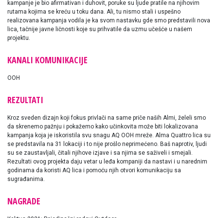
kampanje je bio afirmativan i duhovit, poruke su ljude pratile na njihovim
rutama kojima se kreću u toku dana. Ali, tu nismo stali i uspešno
realizovana kampanja vodila je ka svom nastavku gde smo predstavili nova
lica, tačnije javne ličnosti koje su prihvatile da uzmu učešće u našem
projektu.
KANALI KOMUNIKACIJE
OOH
REZULTATI
Kroz sveden dizajn koji fokus privlači na same priče naših Almi, želeli smo
da skrenemo pažnju i pokažemo kako učinkovita može biti lokalizovana
kampanja koja je iskoristila svu snagu AQ OOH mreže. Alma Quattro lica su
se predstavila na 31 lokaciji i to nije prošlo neprimećeno. Baš naprotiv, ljudi
su se zaustavljali, čitali njihove izjave i sa njima se saživeli i smejali.
Rezultati ovog projekta daju vetar u leđa kompaniji da nastavi i u narednim
godinama da koristi AQ lica i pomoću njih otvori komunikaciju sa
sugrađanima.
NAGRADE