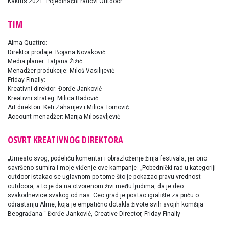
Kaktus 2021: Pojedinačni radovi Outdoor
TIM
Alma Quattro:
Direktor prodaje: Bojana Novaković
Media planer: Tatjana Žižić
Menadžer produkcije: Miloš Vasilijević
Friday Finally:
Kreativni direktor: Đorđe Janković
Kreativni strateg: Milica Radović
Art direktori: Keti Zaharijev i Milica Tomović
Account menadžer: Marija Milosavljević
OSVRT KREATIVNOG DIREKTORA
„Umesto svog, podeliću komentar i obrazloženje žirija festivala, jer ono
savršeno sumira i moje viđenje ove kampanje: „Pobednički rad u kategoriji
outdoor istakao se uglavnom po tome što je pokazao pravu vrednost
outdoora, a to je da na otvorenom živi među ljudima, da je deo
svakodnevice svakog od nas. Ceo grad je postao igralište za priču o
odrastanju Alme, koja je empatično dotakla živote svih svojih komšija –
Beograđana.“ Đorđe Janković, Creative Director, Friday Finally