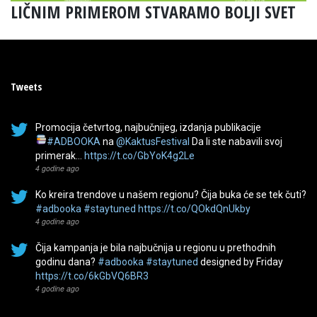
LIČNIM PRIMEROM STVARAMO BOLJI SVET
Tweets
Promocija četvrtog, najbučnijeg, izdanja publikacije
#ADBOOKA
na
@KaktusFestival
Da li ste nabavili svoj
primerak…
https://t.co/GbYoK4g2Le
4 godine ago
Ko kreira trendove u našem regionu? Čija buka će se tek čuti?
#adbooka
#staytuned
https://t.co/QOkdQnUkby
4 godine ago
Čija kampanja je bila najbučnija u regionu u prethodnih
godinu dana?
#adbooka
#staytuned
designed by Friday
https://t.co/6kGbVQ6BR3
4 godine ago