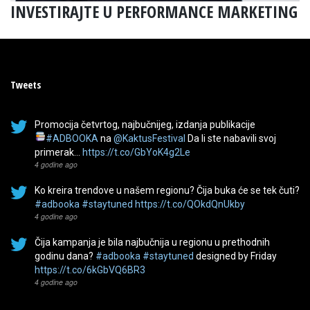
INVESTIRAJTE U PERFORMANCE MARKETING
Tweets
Promocija četvrtog, najbučnijeg, izdanja publikacije
#ADBOOKA
na
@KaktusFestival
Da li ste nabavili svoj
primerak…
https://t.co/GbYoK4g2Le
4 godine ago
Ko kreira trendove u našem regionu? Čija buka će se tek čuti?
#adbooka
#staytuned
https://t.co/QOkdQnUkby
4 godine ago
Čija kampanja je bila najbučnija u regionu u prethodnih
godinu dana?
#adbooka
#staytuned
designed by Friday
https://t.co/6kGbVQ6BR3
4 godine ago