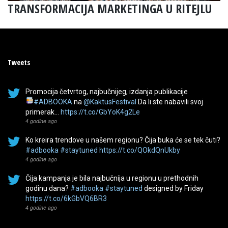
TRANSFORMACIJA MARKETINGA U RITEJLU
Tweets
Promocija četvrtog, najbučnijeg, izdanja publikacije
#ADBOOKA
na
@KaktusFestival
Da li ste nabavili svoj
primerak…
https://t.co/GbYoK4g2Le
4 godine ago
Ko kreira trendove u našem regionu? Čija buka će se tek čuti?
#adbooka
#staytuned
https://t.co/QOkdQnUkby
4 godine ago
Čija kampanja je bila najbučnija u regionu u prethodnih
godinu dana?
#adbooka
#staytuned
designed by Friday
https://t.co/6kGbVQ6BR3
4 godine ago