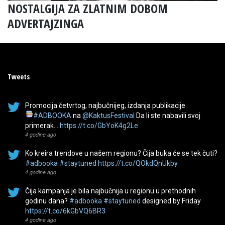
NOSTALGIJA ZA ZLATNIM DOBOM
ADVERTAJZINGA
Tweets
Promocija četvrtog, najbučnijeg, izdanja publikacije
#ADBOOKA
na
@KaktusFestival
Da li ste nabavili svoj
primerak…
https://t.co/GbYoK4g2Le
4 godine ago
Ko kreira trendove u našem regionu? Čija buka će se tek čuti?
#adbooka
#staytuned
https://t.co/QOkdQnUkby
4 godine ago
Čija kampanja je bila najbučnija u regionu u prethodnih
godinu dana?
#adbooka
#staytuned
designed by Friday
https://t.co/6kGbVQ6BR3
4 godine ago