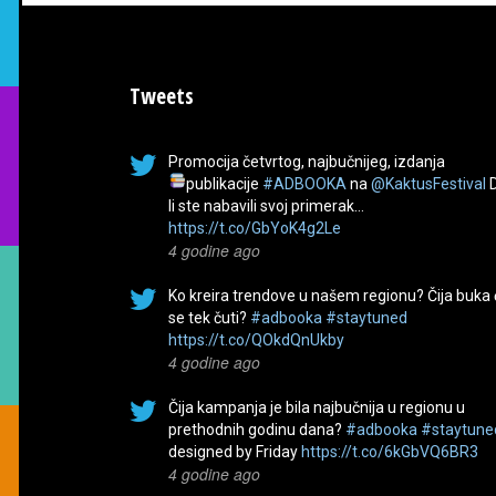
Tweets
Promocija četvrtog, najbučnijeg, izdanja
publikacije
#ADBOOKA
na
@KaktusFestival
li ste nabavili svoj primerak…
https://t.co/GbYoK4g2Le
4 godine ago
Ko kreira trendove u našem regionu? Čija buka
se tek čuti?
#adbooka
#staytuned
https://t.co/QOkdQnUkby
4 godine ago
Čija kampanja je bila najbučnija u regionu u
prethodnih godinu dana?
#adbooka
#staytune
designed by Friday
https://t.co/6kGbVQ6BR3
4 godine ago