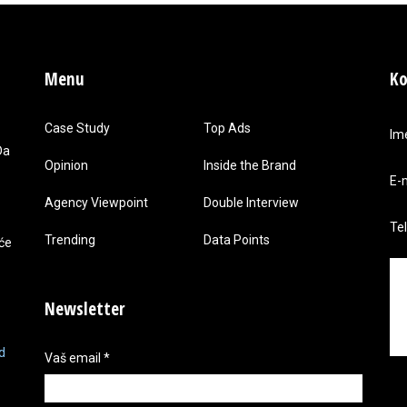
Menu
Ko
Case Study
Top Ads
Im
Da
Opinion
Inside the Brand
E-
Agency Viewpoint
Double Interview
Te
Trending
Data Points
 će
Newsletter
d
Vaš email
*