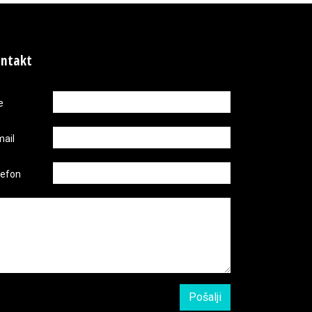
ntakt
e
mail
lefon