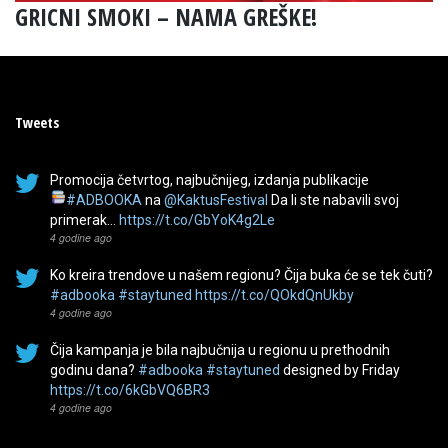
GRICNI SMOKI – NAMA GREŠKE!
Tweets
Promocija četvrtog, najbučnijeg, izdanja publikacije
#ADBOOKA
na
@KaktusFestival
Da li ste nabavili svoj
primerak…
https://t.co/GbYoK4g2Le
4 godine ago
Ko kreira trendove u našem regionu? Čija buka će se tek čuti?
#adbooka
#staytuned
https://t.co/QOkdQnUkby
4 godine ago
Čija kampanja je bila najbučnija u regionu u prethodnih
godinu dana?
#adbooka
#staytuned
designed by Friday
https://t.co/6kGbVQ6BR3
4 godine ago