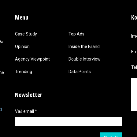
Menu
Ko
Case Study
Top Ads
Im
Da
Opinion
Inside the Brand
E-
Agency Viewpoint
Double Interview
Te
Trending
Data Points
 će
Newsletter
d
Vaš email
*