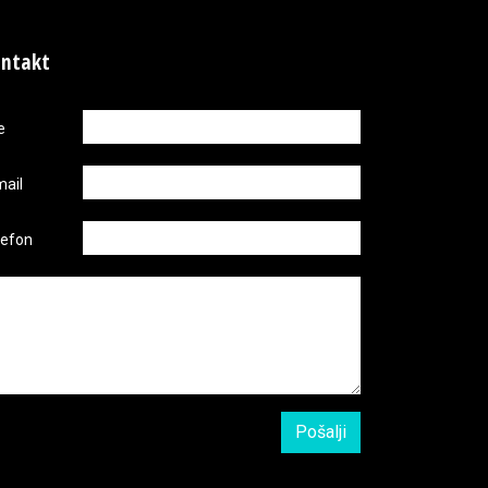
ntakt
e
mail
lefon