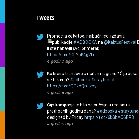
Tweets
Promocija četvrtog, najbučnijeg, izdanja
publikacije
#ADBOOKA
na
@KaktusFestival
li ste nabavili svoj primerak…
https://t.co/GbYoK4g2Le
4 godine ago
Ko kreira trendove u našem regionu? Čija buka
se tek čuti?
#adbooka
#staytuned
https://t.co/QOkdQnUkby
4 godine ago
Čija kampanja je bila najbučnija u regionu u
prethodnih godinu dana?
#adbooka
#staytune
designed by Friday
https://t.co/6kGbVQ6BR3
4 godine ago