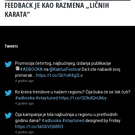
FEEDBACK JE KAO RAZMENA „LIČNIH
KARATA“
Tweets
Promocija četvrtog, najbučnijeg, izdanja publikacije
#ADBOOKA
na
@KaktusFestival
Da li ste nabavili svoj
primerak…
https://t.co/GbYoK4g2Le
4 godine ago
Ko kreira trendove u našem regionu? Čija buka će se tek čuti?
#adbooka
#staytuned
https://t.co/QOkdQnUkby
4 godine ago
Čija kampanja je bila najbučnija u regionu u prethodnih
godinu dana?
#adbooka
#staytuned
designed by Friday
https://t.co/6kGbVQ6BR3
4 godine ago