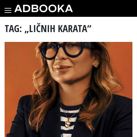
Skip
to
content
TAG: „LIČNIH KARATA“