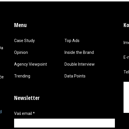
Menu
Ko
Case Study
Top Ads
Im
Da
Opinion
Inside the Brand
E-
Agency Viewpoint
Double Interview
Te
Trending
Data Points
 će
Newsletter
d
Vaš email
*