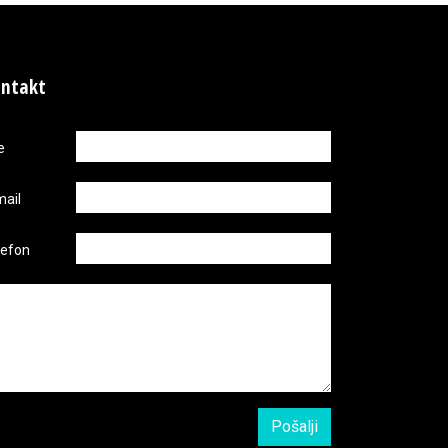
ntakt
e
mail
lefon