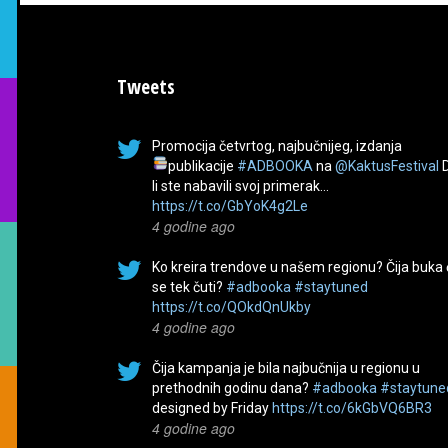
Tweets
Promocija četvrtog, najbučnijeg, izdanja
publikacije
#ADBOOKA
na
@KaktusFestival
li ste nabavili svoj primerak…
https://t.co/GbYoK4g2Le
4 godine ago
Ko kreira trendove u našem regionu? Čija buka
se tek čuti?
#adbooka
#staytuned
https://t.co/QOkdQnUkby
4 godine ago
Čija kampanja je bila najbučnija u regionu u
prethodnih godinu dana?
#adbooka
#staytune
designed by Friday
https://t.co/6kGbVQ6BR3
4 godine ago