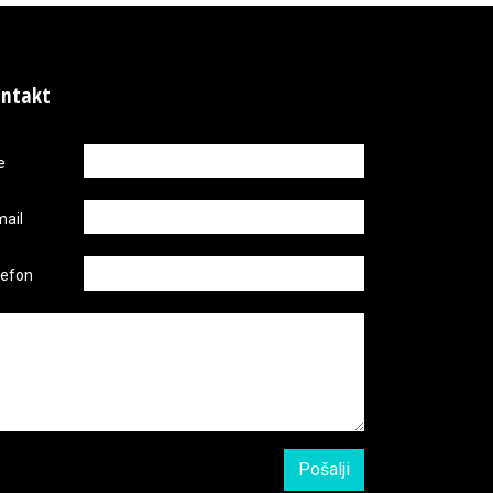
ntakt
e
mail
lefon