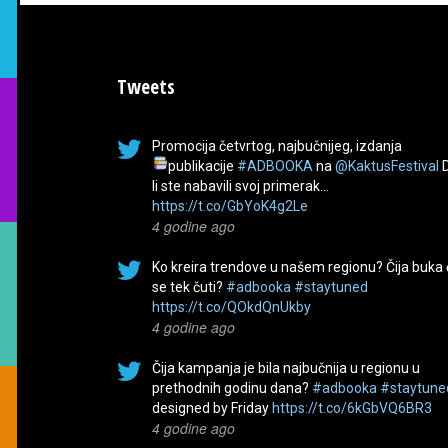
Tweets
Promocija četvrtog, najbučnijeg, izdanja
publikacije
#ADBOOKA
na
@KaktusFestival
li ste nabavili svoj primerak…
https://t.co/GbYoK4g2Le
4 godine ago
Ko kreira trendove u našem regionu? Čija buka
se tek čuti?
#adbooka
#staytuned
https://t.co/QOkdQnUkby
4 godine ago
Čija kampanja je bila najbučnija u regionu u
prethodnih godinu dana?
#adbooka
#staytune
designed by Friday
https://t.co/6kGbVQ6BR3
4 godine ago