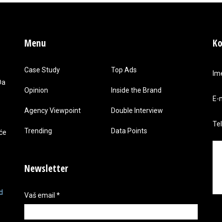
Menu
Ko
Case Study
Top Ads
Im
Da
Opinion
Inside the Brand
E-
Agency Viewpoint
Double Interview
Te
Trending
Data Points
 će
Newsletter
d
Vaš email
*