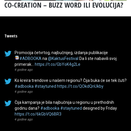
CO-CREATION – BUZZ WORD ILI EVOLUCIJA?
Tweets
Promocija četvrtog, najbučnijeg, izdanja publikacije
#ADBOOKA
na
@KaktusFestival
Da li ste nabavili svoj
primerak…
https://t.co/GbYoK4g2Le
4 godine ago
Ko kreira trendove u našem regionu? Čija buka će se tek čuti?
#adbooka
#staytuned
https://t.co/QOkdQnUkby
4 godine ago
Čija kampanja je bila najbučnija u regionu u prethodnih
godinu dana?
#adbooka
#staytuned
designed by Friday
https://t.co/6kGbVQ6BR3
4 godine ago