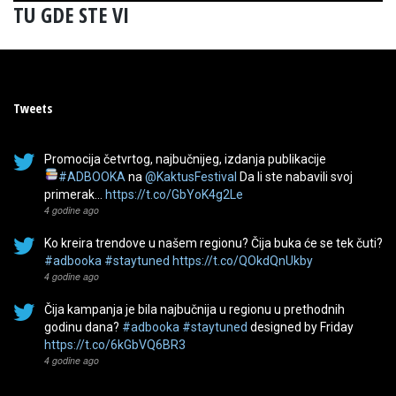
TU GDE STE VI
Tweets
Promocija četvrtog, najbučnijeg, izdanja publikacije
#ADBOOKA
na
@KaktusFestival
Da li ste nabavili svoj
primerak…
https://t.co/GbYoK4g2Le
4 godine ago
Ko kreira trendove u našem regionu? Čija buka će se tek čuti?
#adbooka
#staytuned
https://t.co/QOkdQnUkby
4 godine ago
Čija kampanja je bila najbučnija u regionu u prethodnih
godinu dana?
#adbooka
#staytuned
designed by Friday
https://t.co/6kGbVQ6BR3
4 godine ago