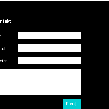
ntakt
e
mail
lefon