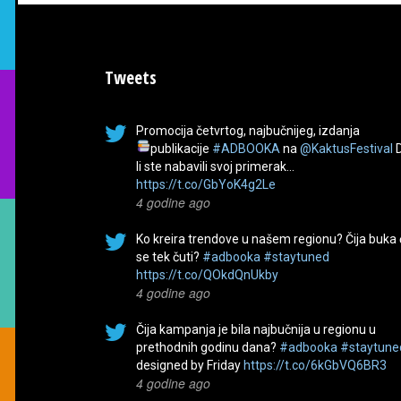
Tweets
Promocija četvrtog, najbučnijeg, izdanja
publikacije
#ADBOOKA
na
@KaktusFestival
li ste nabavili svoj primerak…
https://t.co/GbYoK4g2Le
4 godine ago
Ko kreira trendove u našem regionu? Čija buka
se tek čuti?
#adbooka
#staytuned
https://t.co/QOkdQnUkby
4 godine ago
Čija kampanja je bila najbučnija u regionu u
prethodnih godinu dana?
#adbooka
#staytune
designed by Friday
https://t.co/6kGbVQ6BR3
4 godine ago