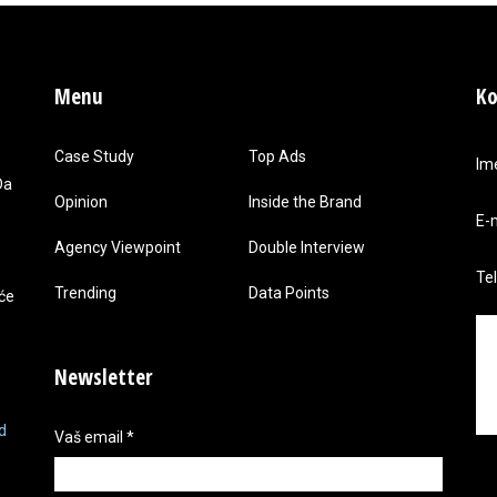
Menu
Ko
Case Study
Top Ads
Im
Da
Opinion
Inside the Brand
E-
Agency Viewpoint
Double Interview
Te
Trending
Data Points
 će
Newsletter
d
Vaš email
*