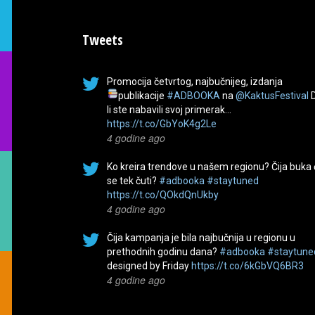
Tweets
Promocija četvrtog, najbučnijeg, izdanja
publikacije
#ADBOOKA
na
@KaktusFestival
li ste nabavili svoj primerak…
https://t.co/GbYoK4g2Le
4 godine ago
Ko kreira trendove u našem regionu? Čija buka
se tek čuti?
#adbooka
#staytuned
https://t.co/QOkdQnUkby
4 godine ago
Čija kampanja je bila najbučnija u regionu u
prethodnih godinu dana?
#adbooka
#staytune
designed by Friday
https://t.co/6kGbVQ6BR3
4 godine ago