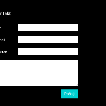
ntakt
e
mail
lefon