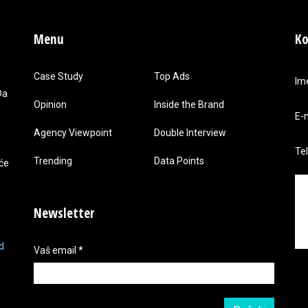
Menu
Ko
Case Study
Top Ads
Im
Da
Opinion
Inside the Brand
E-
Agency Viewpoint
Double Interview
Te
Trending
Data Points
 će
Newsletter
d
Vaš email
*