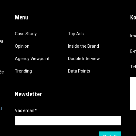
Menu
Ko
Case Study
Top Ads
Im
Da
Opinion
Inside the Brand
E-
Agency Viewpoint
Double Interview
Te
Trending
Data Points
 će
Newsletter
d
Vaš email
*