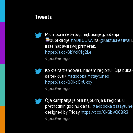
Tweets
Promocija četvrtog, najbučnijeg, izdanja
publikacije
#ADBOOKA
na
@KaktusFestival
li ste nabavili svoj primerak…
https://t.co/GbYoK4g2Le
4 godine ago
Ko kreira trendove u našem regionu? Čija buka
se tek čuti?
#adbooka
#staytuned
https://t.co/QOkdQnUkby
4 godine ago
Čija kampanja je bila najbučnija u regionu u
prethodnih godinu dana?
#adbooka
#staytune
designed by Friday
https://t.co/6kGbVQ6BR3
4 godine ago