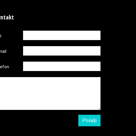
ntakt
e
mail
lefon