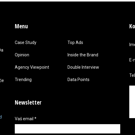
Menu
Ko
Case Study
Top Ads
Im
Da
Opinion
Inside the Brand
E-
Agency Viewpoint
Double Interview
Te
Trending
Data Points
 će
Newsletter
d
Vaš email
*