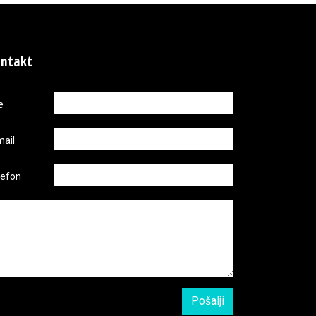
ntakt
e
mail
lefon