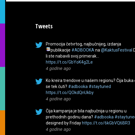
Tweets
Promocija četvrtog, najbučnijeg, izdanja
publikacije
#ADBOOKA
na
@KaktusFestival
li ste nabavili svoj primerak…
https://t.co/GbYoK4g2Le
4 godine ago
Ko kreira trendove u našem regionu? Čija buka
se tek čuti?
#adbooka
#staytuned
https://t.co/QOkdQnUkby
4 godine ago
Čija kampanja je bila najbučnija u regionu u
prethodnih godinu dana?
#adbooka
#staytune
designed by Friday
https://t.co/6kGbVQ6BR3
4 godine ago